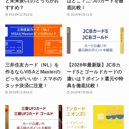
と未来派CLのどっちがお
はどこ？二つのカードを徹
すすめ？
底比較！
2023年12月12日
2024年3月11日
三井住友カード（NL）を
【2026年最新版】JCBカ
作るならVISAとMasterの
ードSとゴールドカードの
どっちがいいか：スマホの
違いは？ポイント還元や特
タッチ決済に注意！
典を徹底比較！
2023年11月24日
2025年7月30日