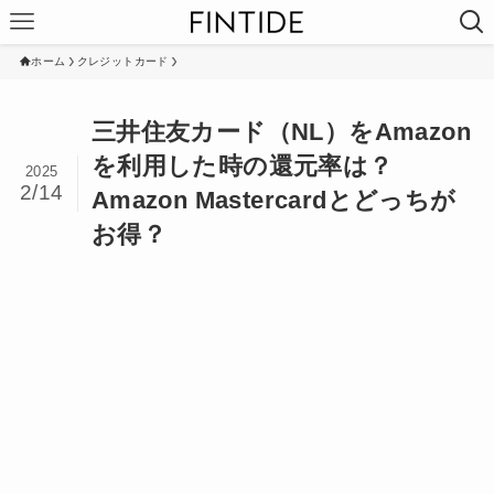
ホーム
クレジットカード
三井住友カード（NL）をAmazon
を利用した時の還元率は？
2025
2/14
Amazon Mastercardとどっちが
お得？