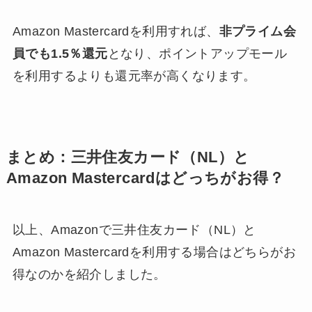
Amazon Mastercardを利用すれば、
非プライム会
員でも1.5％還元
となり、ポイントアップモール
を利用するよりも還元率が高くなります。
まとめ：三井住友カード（NL）と
Amazon Mastercardはどっちがお得？
以上、Amazonで三井住友カード（NL）と
Amazon Mastercardを利用する場合はどちらがお
得なのかを紹介しました。