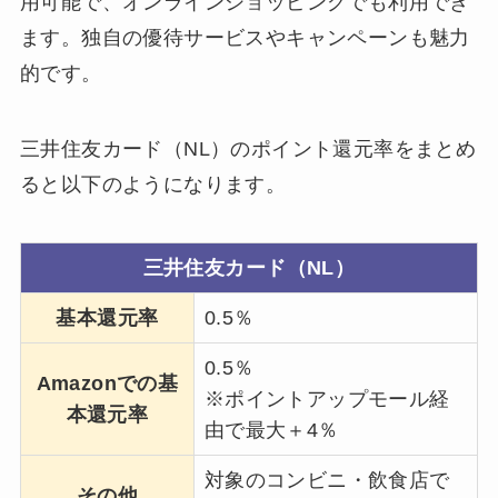
用可能で、オンラインショッピングでも利用でき
ます。独自の優待サービスやキャンペーンも魅力
的です。
三井住友カード（NL）のポイント還元率をまとめ
ると以下のようになります。
三井住友カード（NL）
基本還元率
0.5％
0.5％
Amazonでの基
※ポイントアップモール経
本還元率
由で最大＋4％
対象のコンビニ・飲食店で
その他