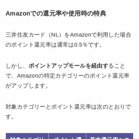
Amazonでの還元率や使用時の特典
三井住友カード（NL）をAmazonで利用した場合
のポイント還元率は通常は0.5％です。
しかし、
ポイントアップモールを経由す
ること
で、Amazonの特定カテゴリーのポイント還元率
がアップします。
対象カテゴリーとポイント還元率は次のとおりで
す。