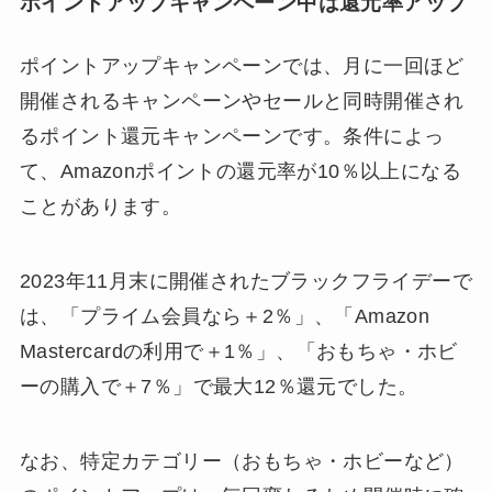
ポイントアップキャンペーン中は還元率アップ
ポイントアップキャンペーンでは、月に一回ほど
開催されるキャンペーンやセールと同時開催され
るポイント還元キャンペーンです。条件によっ
て、Amazonポイントの還元率が10％以上になる
ことがあります。
2023年11月末に開催されたブラックフライデーで
は、「プライム会員なら＋2％」、「Amazon
Mastercardの利用で＋1％」、「おもちゃ・ホビ
ーの購入で＋7％」で最大12％還元でした。
なお、特定カテゴリー（おもちゃ・ホビーなど）