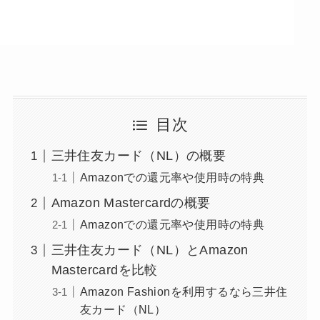
目次
三井住友カード（NL）の概要
Amazonでの還元率や使用時の特典
Amazon Mastercardの概要
Amazonでの還元率や使用時の特典
三井住友カード（NL）とAmazon
Mastercardを比較
Amazon Fashionを利用するなら三井住
友カード（NL）