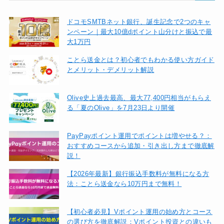
ドコモSMTBネット銀行、誕生記念で2つのキャ
ンペーン｜最大10億dポイント山分けと振込で最
大1万円
ことら送金とは？初心者でもわかる使い方ガイド
とメリット・デメリット解説
Olive史上過去最高、最大77,400円相当がもらえ
る「夏のOlive」を7月23日より開催
PayPayポイント運用でポイントは増やせる？：
おすすめコースから追加・引き出し方まで徹底解
説！
【2026年最新】銀行振込手数料が無料になる方
法：ことら送金なら10万円まで無料！
【初心者必見】Vポイント運用の始め方とコース
の選び方を徹底解説：Vポイント投資との違いも