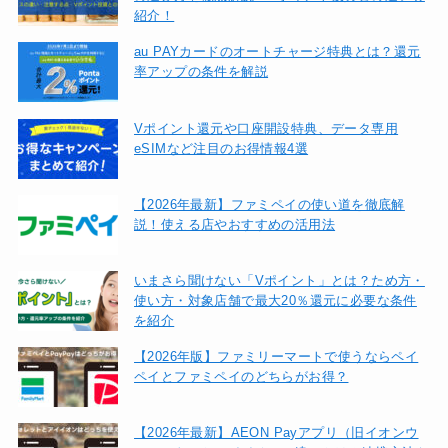
紹介！
au PAYカードのオートチャージ特典とは？還元
率アップの条件を解説
Vポイント還元や口座開設特典、データ専用
eSIMなど注目のお得情報4選
【2026年最新】ファミペイの使い道を徹底解
説！使える店やおすすめの活用法
いまさら聞けない「Vポイント」とは？ため方・
使い方・対象店舗で最大20％還元に必要な条件
を紹介
【2026年版】ファミリーマートで使うならペイ
ペイとファミペイのどちらがお得？
【2026年最新】AEON Payアプリ（旧イオンウ