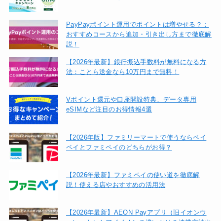
PayPayポイント運用でポイントは増やせる？：
おすすめコースから追加・引き出し方まで徹底解
説！
【2026年最新】銀行振込手数料が無料になる方
法：ことら送金なら10万円まで無料！
Vポイント還元や口座開設特典、データ専用
eSIMなど注目のお得情報4選
【2026年版】ファミリーマートで使うならペイ
ペイとファミペイのどちらがお得？
【2026年最新】ファミペイの使い道を徹底解
説！使える店やおすすめの活用法
【2026年最新】AEON Payアプリ（旧イオンウ