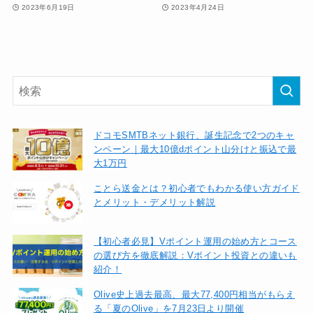
2023年6月19日
2023年4月24日
ドコモSMTBネット銀行、誕生記念で2つのキャ
ンペーン｜最大10億dポイント山分けと振込で最
大1万円
ことら送金とは？初心者でもわかる使い方ガイド
とメリット・デメリット解説
【初心者必見】Vポイント運用の始め方とコース
の選び方を徹底解説：Vポイント投資との違いも
紹介！
Olive史上過去最高、最大77,400円相当がもらえ
る「夏のOlive」を7月23日より開催