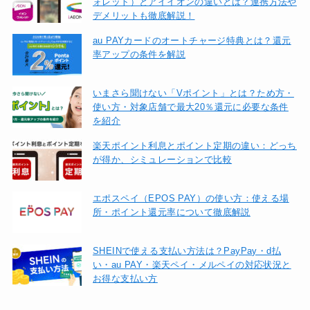
ォレット）とアイイオンの違いとは？連携方法や
デメリットも徹底解説！
au PAYカードのオートチャージ特典とは？還元
率アップの条件を解説
いまさら聞けない「Vポイント」とは？ため方・
使い方・対象店舗で最大20％還元に必要な条件
を紹介
楽天ポイント利息とポイント定期の違い：どっち
が得か、シミュレーションで比較
エポスペイ（EPOS PAY）の使い方：使える場
所・ポイント還元率について徹底解説
SHEINで使える支払い方法は？PayPay・d払
い・au PAY・楽天ペイ・メルペイの対応状況と
お得な支払い方