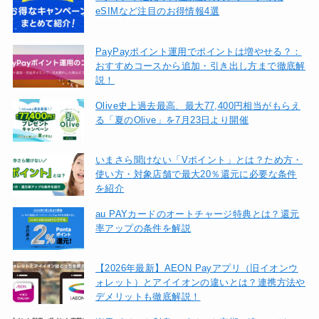
eSIMなど注目のお得情報4選
PayPayポイント運用でポイントは増やせる？：
おすすめコースから追加・引き出し方まで徹底解
説！
Olive史上過去最高、最大77,400円相当がもらえ
る「夏のOlive」を7月23日より開催
いまさら聞けない「Vポイント」とは？ため方・
使い方・対象店舗で最大20％還元に必要な条件
を紹介
au PAYカードのオートチャージ特典とは？還元
率アップの条件を解説
【2026年最新】AEON Payアプリ（旧イオンウ
ォレット）とアイイオンの違いとは？連携方法や
デメリットも徹底解説！