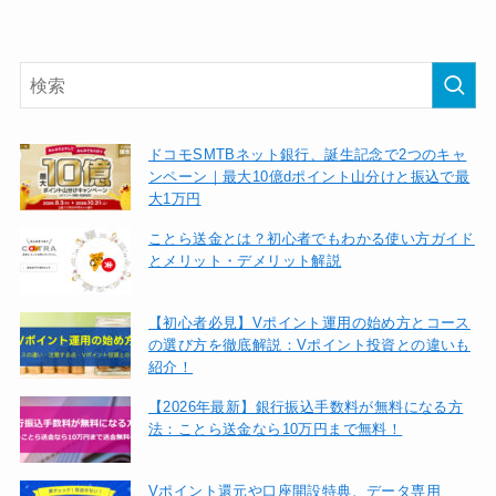
ドコモSMTBネット銀行、誕生記念で2つのキャ
ンペーン｜最大10億dポイント山分けと振込で最
大1万円
ことら送金とは？初心者でもわかる使い方ガイド
とメリット・デメリット解説
【初心者必見】Vポイント運用の始め方とコース
の選び方を徹底解説：Vポイント投資との違いも
紹介！
【2026年最新】銀行振込手数料が無料になる方
法：ことら送金なら10万円まで無料！
Vポイント還元や口座開設特典、データ専用