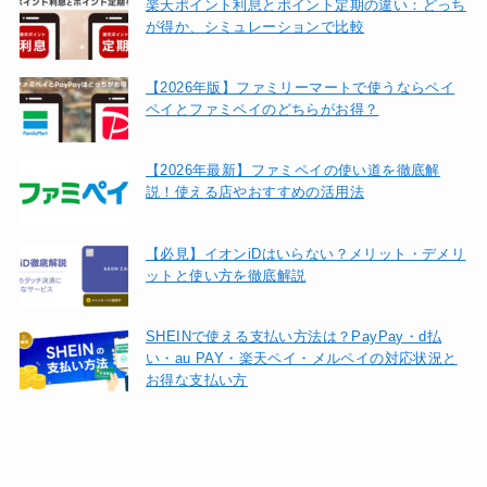
楽天ポイント利息とポイント定期の違い：どっち
が得か、シミュレーションで比較
【2026年版】ファミリーマートで使うならペイ
ペイとファミペイのどちらがお得？
【2026年最新】ファミペイの使い道を徹底解
説！使える店やおすすめの活用法
【必見】イオンiDはいらない？メリット・デメリ
ットと使い方を徹底解説
SHEINで使える支払い方法は？PayPay・d払
い・au PAY・楽天ペイ・メルペイの対応状況と
お得な支払い方