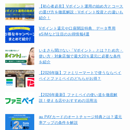
【初心者必見】Vポイント運用の始め方とコース
の選び方を徹底解説：Vポイント投資との違いも
紹介！
Vポイント還元や口座開設特典、データ専用
eSIMなど注目のお得情報4選
いまさら聞けない「Vポイント」とは？ため方・
使い方・対象店舗で最大20％還元に必要な条件
を紹介
【2026年版】ファミリーマートで使うならペイ
ペイとファミペイのどちらがお得？
【2026年最新】ファミペイの使い道を徹底解
説！使える店やおすすめの活用法
au PAYカードのオートチャージ特典とは？還元
率アップの条件を解説