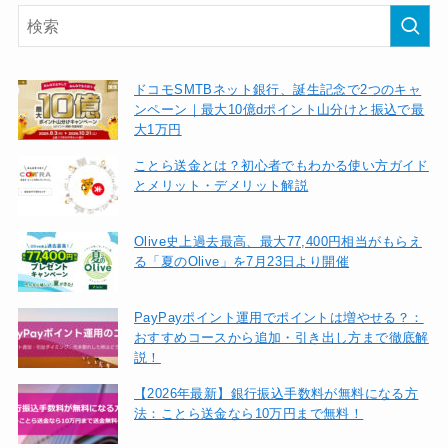
ドコモSMTBネット銀行、誕生記念で2つのキャ
ンペーン｜最大10億dポイント山分けと振込で最
大1万円
ことら送金とは？初心者でもわかる使い方ガイド
とメリット・デメリット解説
Olive史上過去最高、最大77,400円相当がもらえ
る「夏のOlive」を7月23日より開催
PayPayポイント運用でポイントは増やせる？：
おすすめコースから追加・引き出し方まで徹底解
説！
【2026年最新】銀行振込手数料が無料になる方
法：ことら送金なら10万円まで無料！