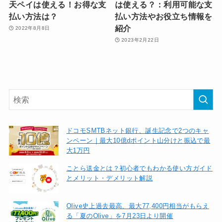
天ペイは使える！お得な支
は使える？：利用可能な支
払い方法は？
払い方法やお役立ち情報を
紹介
2022年8月8日
2023年2月22日
ドコモSMTBネット銀行、誕生記念で2つのキャ
ンペーン｜最大10億dポイント山分けと振込で最
大1万円
ことら送金とは？初心者でもわかる使い方ガイド
とメリット・デメリット解説
Olive史上過去最高、最大77,400円相当がもらえ
る「夏のOlive」を7月23日より開催