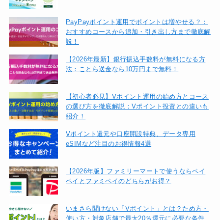
PayPayポイント運用でポイントは増やせる？：
おすすめコースから追加・引き出し方まで徹底解
説！
【2026年最新】銀行振込手数料が無料になる方
法：ことら送金なら10万円まで無料！
【初心者必見】Vポイント運用の始め方とコース
の選び方を徹底解説：Vポイント投資との違いも
紹介！
Vポイント還元や口座開設特典、データ専用
eSIMなど注目のお得情報4選
【2026年版】ファミリーマートで使うならペイ
ペイとファミペイのどちらがお得？
いまさら聞けない「Vポイント」とは？ため方・
使い方・対象店舗で最大20％還元に必要な条件