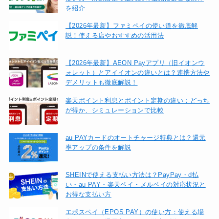
を紹介
【2026年最新】ファミペイの使い道を徹底解
説！使える店やおすすめの活用法
【2026年最新】AEON Payアプリ（旧イオンウ
ォレット）とアイイオンの違いとは？連携方法や
デメリットも徹底解説！
楽天ポイント利息とポイント定期の違い：どっち
が得か、シミュレーションで比較
au PAYカードのオートチャージ特典とは？還元
率アップの条件を解説
SHEINで使える支払い方法は？PayPay・d払
い・au PAY・楽天ペイ・メルペイの対応状況と
お得な支払い方
エポスペイ（EPOS PAY）の使い方：使える場