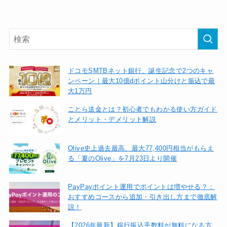
ドコモSMTBネット銀行、誕生記念で2つのキャ
ンペーン｜最大10億dポイント山分けと振込で最
大1万円
ことら送金とは？初心者でもわかる使い方ガイド
とメリット・デメリット解説
Olive史上過去最高、最大77,400円相当がもらえ
る「夏のOlive」を7月23日より開催
PayPayポイント運用でポイントは増やせる？：
おすすめコースから追加・引き出し方まで徹底解
説！
【2026年最新】銀行振込手数料が無料になる方