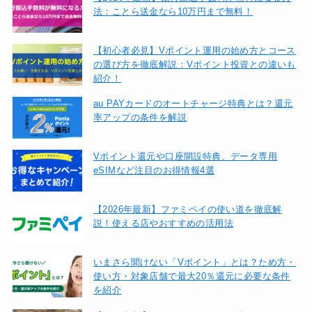
法：ことら送金なら10万円まで無料！
【初心者必見】Vポイント運用の始め方とコース
の選び方を徹底解説：Vポイント投資との違いも
紹介！
au PAYカードのオートチャージ特典とは？還元
率アップの条件を解説
Vポイント還元や口座開設特典、データ専用
eSIMなど注目のお得情報4選
【2026年最新】ファミペイの使い道を徹底解
説！使える店やおすすめの活用法
いまさら聞けない「Vポイント」とは？ため方・
使い方・対象店舗で最大20％還元に必要な条件
を紹介