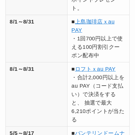
ト。
8/1～8/31
■
上島珈琲店ｘau
PAY
・1回700円以上で使
える100円割引クー
ポン配布中
8/1～8/31
■
ロフトｘau PAY
・合計2,000円以上を
au PAY（コード支払
い）で決済をする
と、 抽選で最大
6,210ポイントが当た
る​
5/5～8/17
■
バンテリンドームナ