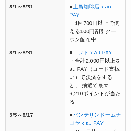
8/1～8/31
■
上島珈琲店ｘau
PAY
・1回700円以上で使
える100円割引クー
ポン配布中
8/1～8/31
■
ロフトｘau PAY
・合計2,000円以上を
au PAY（コード支払
い）で決済をする
と、 抽選で最大
6,210ポイントが当た
る​
5/5～8/17
■
バンテリンドームナ
ゴヤｘau PAY