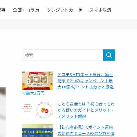
記事
企画・コラム
クレジットカード
スマホ決済
ドコモSMTBネット銀行、誕生
記念で2つのキャンペーン｜最
大10億dポイント山分けと振込
で最大1万円
ことら送金とは？初心者でもわ
かる使い方ガイドとメリット・
デメリット解説
【初心者必見】Vポイント運用
の始め方とコースの選び方を徹