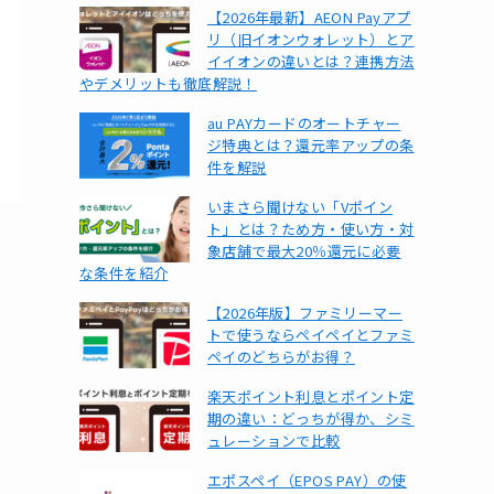
【2026年最新】AEON Payアプ
リ（旧イオンウォレット）とア
イイオンの違いとは？連携方法
やデメリットも徹底解説！
au PAYカードのオートチャー
ジ特典とは？還元率アップの条
件を解説
いまさら聞けない「Vポイン
ト」とは？ため方・使い方・対
象店舗で最大20％還元に必要
な条件を紹介
【2026年版】ファミリーマー
トで使うならペイペイとファミ
ペイのどちらがお得？
楽天ポイント利息とポイント定
期の違い：どっちが得か、シミ
ュレーションで比較
エポスペイ（EPOS PAY）の使