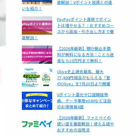
底解説：Vポイント投資との違
いも紹介！
PayPayポイント運用でポイン
トは増やせる？：おすすめコー
スから追加・引き出し方まで徹
底解説！
【2026年最新】銀行振込手数
料が無料になる方法：ことら送
金なら10万円まで無料！
Olive史上過去最高、最大
77,400円相当がもらえる「夏
のOlive」を7月23日より開催
Vポイント還元や口座開設特
典、データ専用eSIMなど注目
のお得情報4選
【2026年最新】ファミペイの
使い道を徹底解説！使える店や
おすすめの活用法