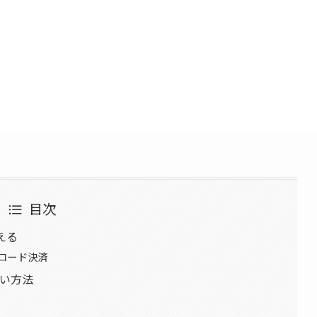
目次
える
コード決済
い方法