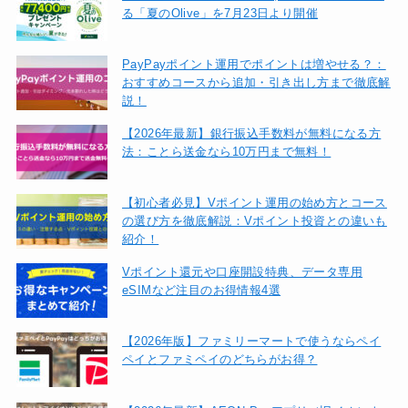
る「夏のOlive」を7月23日より開催
PayPayポイント運用でポイントは増やせる？：
おすすめコースから追加・引き出し方まで徹底解
説！
【2026年最新】銀行振込手数料が無料になる方
法：ことら送金なら10万円まで無料！
【初心者必見】Vポイント運用の始め方とコース
の選び方を徹底解説：Vポイント投資との違いも
紹介！
Vポイント還元や口座開設特典、データ専用
eSIMなど注目のお得情報4選
【2026年版】ファミリーマートで使うならペイ
ペイとファミペイのどちらがお得？