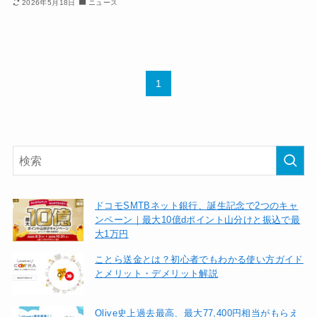
2026年5月18日
ニュース
1
ドコモSMTBネット銀行、誕生記念で2つのキャ
ンペーン｜最大10億dポイント山分けと振込で最
大1万円
ことら送金とは？初心者でもわかる使い方ガイド
とメリット・デメリット解説
Olive史上過去最高、最大77,400円相当がもらえ