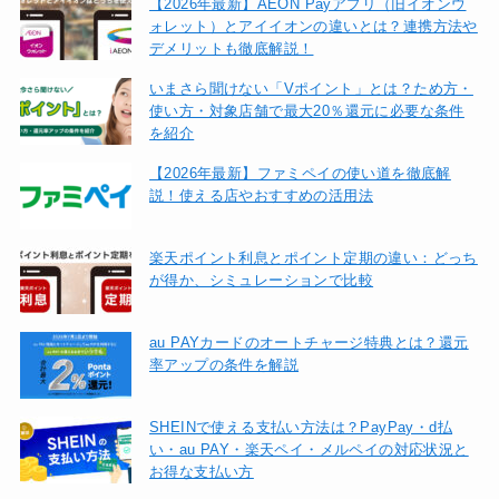
【2026年最新】AEON Payアプリ（旧イオンウ
ォレット）とアイイオンの違いとは？連携方法や
デメリットも徹底解説！
いまさら聞けない「Vポイント」とは？ため方・
使い方・対象店舗で最大20％還元に必要な条件
を紹介
【2026年最新】ファミペイの使い道を徹底解
説！使える店やおすすめの活用法
楽天ポイント利息とポイント定期の違い：どっち
が得か、シミュレーションで比較
au PAYカードのオートチャージ特典とは？還元
率アップの条件を解説
SHEINで使える支払い方法は？PayPay・d払
い・au PAY・楽天ペイ・メルペイの対応状況と
お得な支払い方