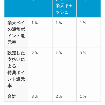
楽天キャ
ッシュ
楽天ペイ
1％
1％
1％
の通常ポ
イント還
元率
設定した
2％
1％
0％
支払いに
よる
特典ポイ
ント還元
率
合計
3％
2％
1％