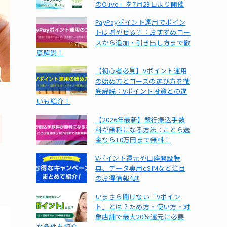
のOlive」を7月23日より開催
PayPayポイント運用でポイン
トは増やせる？：おすすめコー
スから追加・引き出し方まで徹
底解説！
【初心者必見】Vポイント運用
の始め方とコースの選び方を徹
底解説：Vポイント投資との違
いも紹介！
【2026年最新】銀行振込手数
料が無料になる方法：ことら送
金なら10万円まで無料！
Vポイント還元や口座開設特
典、データ専用eSIMなど注目
のお得情報4選
いまさら聞けない「Vポイン
ト」とは？ため方・使い方・対
象店舗で最大20％還元に必要
な条件を紹介