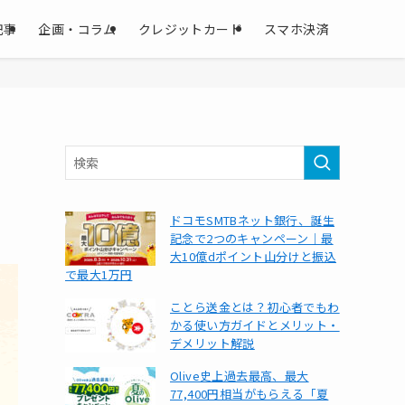
記事
企画・コラム
クレジットカード
スマホ決済
ドコモSMTBネット銀行、誕生
記念で2つのキャンペーン｜最
大10億dポイント山分けと振込
で最大1万円
ことら送金とは？初心者でもわ
かる使い方ガイドとメリット・
デメリット解説
Olive史上過去最高、最大
77,400円相当がもらえる「夏