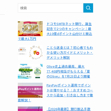
ドコモSMTBネット銀行、誕生
記念で2つのキャンペーン｜最
大10億dポイント山分けと振込
で最大1万円
ことら送金とは？初心者でもわ
かる使い方ガイドとメリット・
デメリット解説
Olive史上過去最高、最大
77,400円相当がもらえる「夏
のOlive」を7月23日より開催
PayPayポイント運用でポイン
トは増やせる？：おすすめコー
スから追加・引き出し方まで徹
底解説！
【2026年最新】銀行振込手数