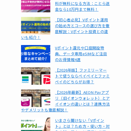
料が無料になる方法：ことら送
金なら10万円まで無料！
【初心者必見】Vポイント運用
の始め方とコースの選び方を徹
底解説：Vポイント投資との違
いも紹介！
Vポイント還元や口座開設特
典、データ専用eSIMなど注目
のお得情報4選
【2026年版】ファミリーマー
トで使うならペイペイとファミ
ペイのどちらがお得？
【2026年最新】AEON Payアプ
リ（旧イオンウォレット）とア
イイオンの違いとは？連携方法
やデメリットも徹底解説！
いまさら聞けない「Vポイン
ト」とは？ため方・使い方・対