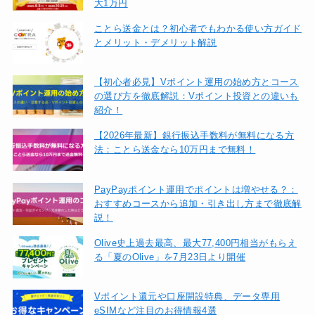
大1万円
ことら送金とは？初心者でもわかる使い方ガイド
とメリット・デメリット解説
【初心者必見】Vポイント運用の始め方とコース
の選び方を徹底解説：Vポイント投資との違いも
紹介！
【2026年最新】銀行振込手数料が無料になる方
法：ことら送金なら10万円まで無料！
PayPayポイント運用でポイントは増やせる？：
おすすめコースから追加・引き出し方まで徹底解
説！
Olive史上過去最高、最大77,400円相当がもらえ
る「夏のOlive」を7月23日より開催
Vポイント還元や口座開設特典、データ専用
eSIMなど注目のお得情報4選