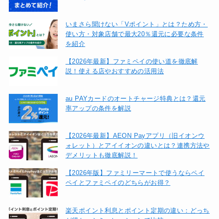
いまさら聞けない「Vポイント」とは？ため方・
使い方・対象店舗で最大20％還元に必要な条件
を紹介
【2026年最新】ファミペイの使い道を徹底解
説！使える店やおすすめの活用法
au PAYカードのオートチャージ特典とは？還元
率アップの条件を解説
【2026年最新】AEON Payアプリ（旧イオンウ
ォレット）とアイイオンの違いとは？連携方法や
デメリットも徹底解説！
【2026年版】ファミリーマートで使うならペイ
ペイとファミペイのどちらがお得？
楽天ポイント利息とポイント定期の違い：どっち