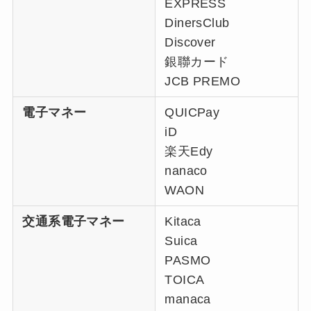
EXPRESS
DinersClub
Discover
銀聯カード
JCB PREMO
電子マネー
QUICPay
iD
楽天Edy
nanaco
WAON
交通系電子マネー
Kitaca
Suica
PASMO
TOICA
manaca