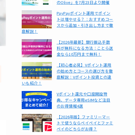
のOlive」を7月23日より開催
PayPayポイント運用でポイン
トは増やせる？：おすすめコー
スから追加・引き出し方まで徹
底解説！
【2026年最新】銀行振込手数
料が無料になる方法：ことら送
金なら10万円まで無料！
【初心者必見】Vポイント運用
の始め方とコースの選び方を徹
底解説：Vポイント投資との違
いも紹介！
Vポイント還元や口座開設特
典、データ専用eSIMなど注目
のお得情報4選
【2026年版】ファミリーマー
トで使うならペイペイとファミ
ペイのどちらがお得？