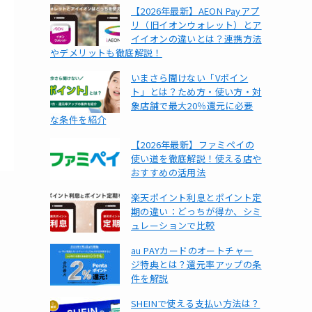
【2026年最新】AEON Payアプ
リ（旧イオンウォレット）とア
イイオンの違いとは？連携方法
やデメリットも徹底解説！
いまさら聞けない「Vポイン
ト」とは？ため方・使い方・対
象店舗で最大20％還元に必要
な条件を紹介
【2026年最新】ファミペイの
使い道を徹底解説！使える店や
おすすめの活用法
楽天ポイント利息とポイント定
期の違い：どっちが得か、シミ
ュレーションで比較
au PAYカードのオートチャー
ジ特典とは？還元率アップの条
件を解説
SHEINで使える支払い方法は？