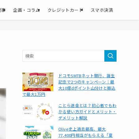
記事
企画・コラム
クレジットカード
スマホ決済
ドコモSMTBネット銀行、誕生
記念で2つのキャンペーン｜最
大10億dポイント山分けと振込
で最大1万円
ことら送金とは？初心者でもわ
かる使い方ガイドとメリット・
デメリット解説
Olive史上過去最高、最大
77,400円相当がもらえる「夏