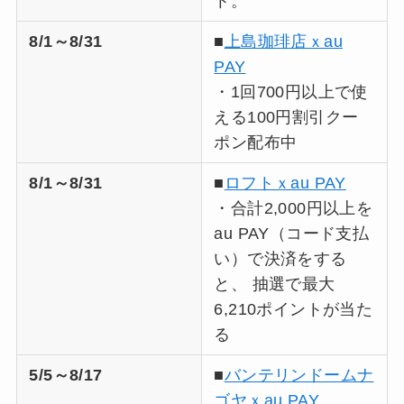
ト。
8/1～8/31
■
上島珈琲店ｘau
PAY
・1回700円以上で使
える100円割引クー
ポン配布中
8/1～8/31
■
ロフトｘau PAY
・合計2,000円以上を
au PAY（コード支払
い）で決済をする
と、 抽選で最大
6,210ポイントが当た
る​
5/5～8/17
■
バンテリンドームナ
ゴヤｘau PAY