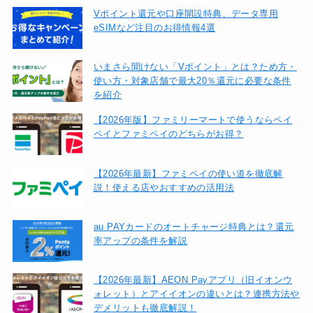
Vポイント還元や口座開設特典、データ専用
eSIMなど注目のお得情報4選
いまさら聞けない「Vポイント」とは？ため方・
使い方・対象店舗で最大20％還元に必要な条件
を紹介
【2026年版】ファミリーマートで使うならペイ
ペイとファミペイのどちらがお得？
【2026年最新】ファミペイの使い道を徹底解
説！使える店やおすすめの活用法
au PAYカードのオートチャージ特典とは？還元
率アップの条件を解説
【2026年最新】AEON Payアプリ（旧イオンウ
ォレット）とアイイオンの違いとは？連携方法や
デメリットも徹底解説！