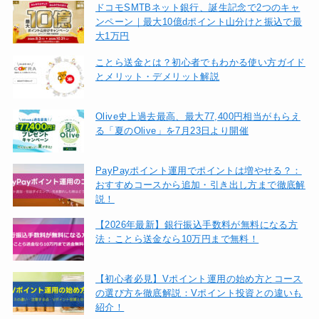
ドコモSMTBネット銀行、誕生記念で2つのキャ
ンペーン｜最大10億dポイント山分けと振込で最
大1万円
ことら送金とは？初心者でもわかる使い方ガイド
とメリット・デメリット解説
Olive史上過去最高、最大77,400円相当がもらえ
る「夏のOlive」を7月23日より開催
PayPayポイント運用でポイントは増やせる？：
おすすめコースから追加・引き出し方まで徹底解
説！
【2026年最新】銀行振込手数料が無料になる方
法：ことら送金なら10万円まで無料！
【初心者必見】Vポイント運用の始め方とコース
の選び方を徹底解説：Vポイント投資との違いも
紹介！