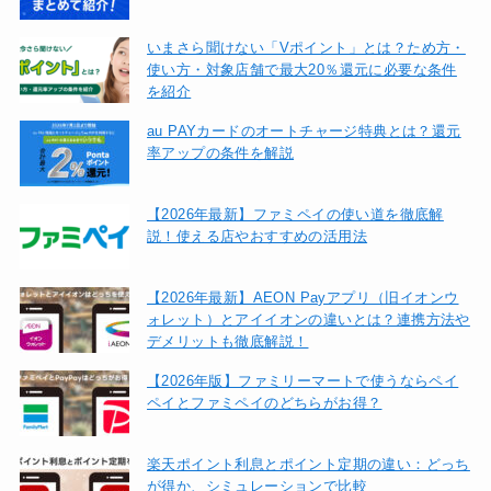
いまさら聞けない「Vポイント」とは？ため方・
使い方・対象店舗で最大20％還元に必要な条件
を紹介
au PAYカードのオートチャージ特典とは？還元
率アップの条件を解説
【2026年最新】ファミペイの使い道を徹底解
説！使える店やおすすめの活用法
【2026年最新】AEON Payアプリ（旧イオンウ
ォレット）とアイイオンの違いとは？連携方法や
デメリットも徹底解説！
【2026年版】ファミリーマートで使うならペイ
ペイとファミペイのどちらがお得？
楽天ポイント利息とポイント定期の違い：どっち
が得か、シミュレーションで比較