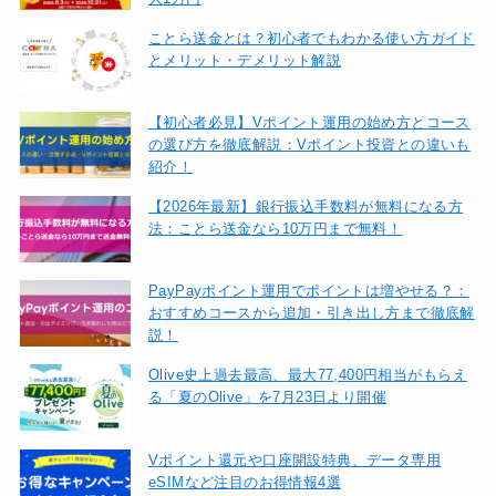
ことら送金とは？初心者でもわかる使い方ガイド
とメリット・デメリット解説
【初心者必見】Vポイント運用の始め方とコース
の選び方を徹底解説：Vポイント投資との違いも
紹介！
【2026年最新】銀行振込手数料が無料になる方
法：ことら送金なら10万円まで無料！
PayPayポイント運用でポイントは増やせる？：
おすすめコースから追加・引き出し方まで徹底解
説！
Olive史上過去最高、最大77,400円相当がもらえ
る「夏のOlive」を7月23日より開催
Vポイント還元や口座開設特典、データ専用
eSIMなど注目のお得情報4選