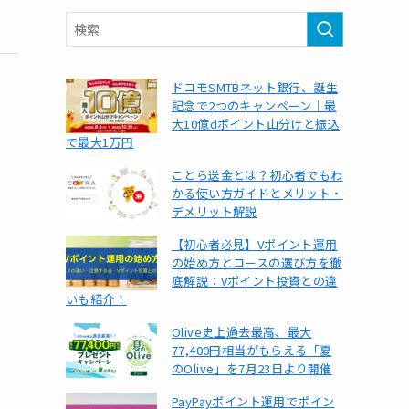
ドコモSMTBネット銀行、誕生
記念で2つのキャンペーン｜最
大10億dポイント山分けと振込
で最大1万円
ことら送金とは？初心者でもわ
かる使い方ガイドとメリット・
デメリット解説
【初心者必見】Vポイント運用
の始め方とコースの選び方を徹
底解説：Vポイント投資との違
いも紹介！
Olive史上過去最高、最大
77,400円相当がもらえる「夏
のOlive」を7月23日より開催
PayPayポイント運用でポイン