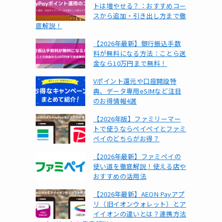
トは増やせる？：おすすめコー
スから追加・引き出し方まで徹
底解説！
【2026年最新】銀行振込手数
料が無料になる方法：ことら送
金なら10万円まで無料！
Vポイント還元や口座開設特
典、データ専用eSIMなど注目
のお得情報4選
【2026年版】ファミリーマー
トで使うならペイペイとファミ
ペイのどちらがお得？
【2026年最新】ファミペイの
使い道を徹底解説！使える店や
おすすめの活用法
【2026年最新】AEON Payアプ
リ（旧イオンウォレット）とア
イイオンの違いとは？連携方法